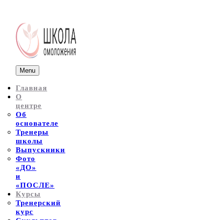
Menu
Главная
О
центре
Об
основателе
Тренеры
школы
Выпускники
Фото
«ДО»
и
«ПОСЛЕ»
Курсы
Тренерский
курс