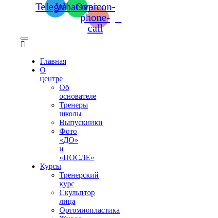
Telegram
Whatsapp
Ovaicon-
phone-
call
Главная
О
центре
Об
основателе
Тренеры
школы
Выпускники
Фото
«ДО»
и
«ПОСЛЕ»
Курсы
Тренерский
курс
Скульптор
лица
Ортомиопластика