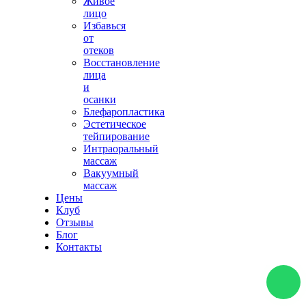
Живое
лицо
Избавься
от
отеков
Восстановление
лица
и
осанки
Блефаропластика
Эстетическое
тейпирование
Интраоральный
массаж
Вакуумный
массаж
Цены
Клуб
Отзывы
Блог
Контакты