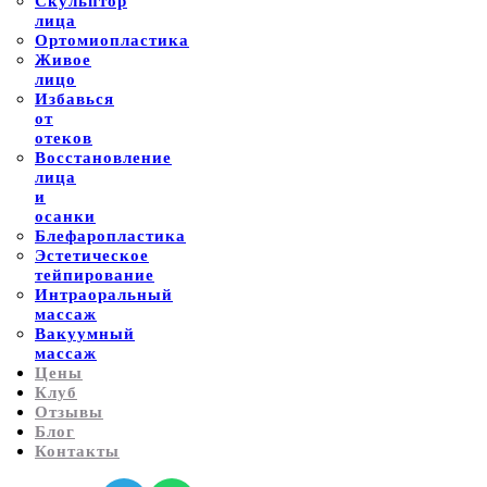
Скульптор
лица
Ортомиопластика
Живое
лицо
Избавься
от
отеков
Восстановление
лица
и
осанки
Блефаропластика
Эстетическое
тейпирование
Интраоральный
массаж
Вакуумный
массаж
Цены
Клуб
Отзывы
Блог
Контакты