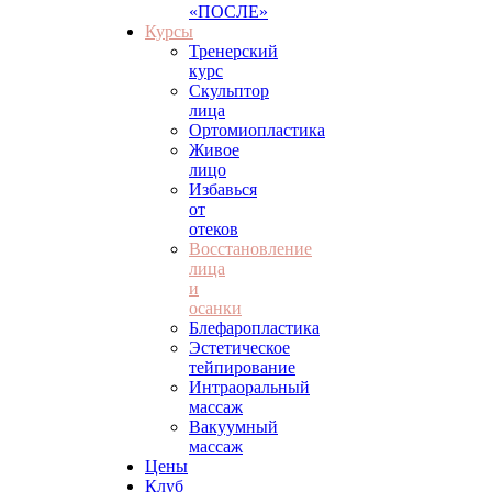
«ПОСЛЕ»
Курсы
Тренерский
курс
Скульптор
лица
Ортомиопластика
Живое
лицо
Избавься
от
отеков
Восстановление
лица
и
осанки
Блефаропластика
Эстетическое
тейпирование
Интраоральный
массаж
Вакуумный
массаж
Цены
Клуб