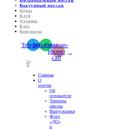
Интраоральный массаж
Вакуумный массаж
Цены
Клуб
Отзывы
Блог
Контакты
Telegram
Whatsapp
Ovaicon-
phone-
call
Главная
О
центре
Об
основателе
Тренеры
школы
Выпускники
Фото
«ДО»
и